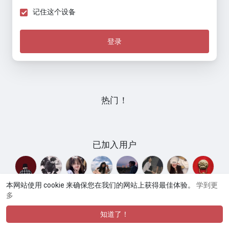
记住这个设备
登录
热门！
已加入用户
本网站使用 cookie 来确保您在我们的网站上获得最佳体验。
学到更
多
© 2026 窝窝
使用条款
隐私政策
联系我们
关于
网站
·
·
·
·
·
目录
论坛交流
商品市场
网站语言
·
知道了！
·
·