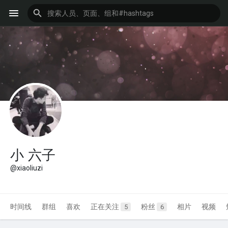
小 六子
@xiaoliuzi
时间线
群组
喜欢
正在关注
粉丝
相片
视频
5
6